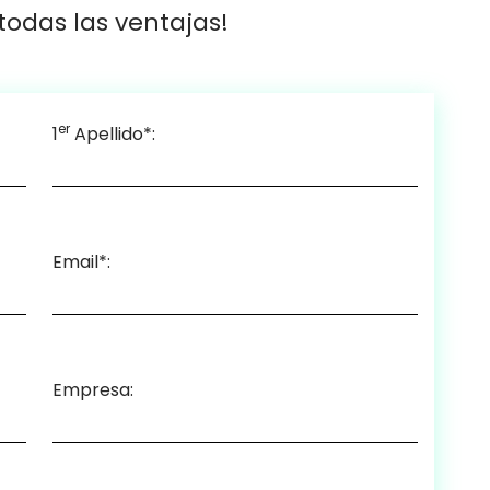
odas las ventajas!
er
1
Apellido*:
Email*:
Empresa: