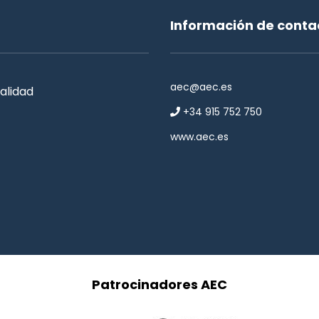
Información de conta
aec@aec.es
alidad
+34 915 752 750
www.aec.es
Patrocinadores AEC