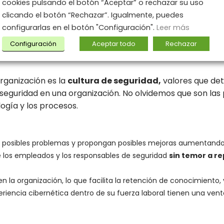
cookies pulsando el botón “Aceptar” o rechazar su uso
esté
integrada en los
marcos de gobierno
de toda la or
clicando el botón “Rechazar”. Igualmente, puedes
gos, los procedimientos de cumplimiento, los roles y resp
configurarlas en el botón "Configuración".
Leer más
ión de las amenazas cibernéticas.
Configuración
Aceptar todo
Rechazar
á determinar la efectividad de la gobernanza de riesgos 
rganización es la
cultura de seguridad,
valores que de
seguridad en una organización. No olvidemos que son las
logía y los procesos.
posibles problemas y propongan posibles mejoras aumentando as
 los empleados y los responsables de seguridad
sin temor a re
 la organización, lo que facilita la retención de conocimiento,
iencia cibernética dentro de su fuerza laboral tienen una vent