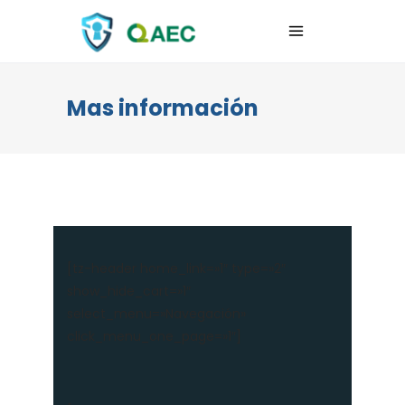
Mas información
[tz-header home_link=»1″ type=»2″
show_hide_cart=»1″
select_menu=»Navegación»
click_menu_one_page=»1″]