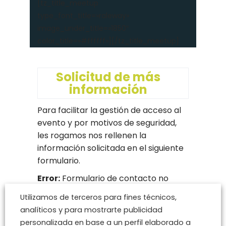
[tz_title_meetup
type_font_title=»raleway»
image_under_title=»1850″
color_title=»#ffffff»][/tz_title_meetup]
Solicitud de más
información
Para facilitar la gestión de acceso al
evento y por motivos de seguridad,
les rogamos nos rellenen la
información solicitada en el siguiente
formulario.
Error:
Formulario de contacto no
encontrado.
Utilizamos de terceros para fines técnicos,
analíticos y para mostrarte publicidad
personalizada en base a un perfil elaborado a