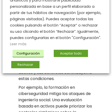
gama de amenazas a las que se
analíticos y para mostrarte publicidad
enfrenta una organización.
personalizada en base a un perfil elaborado a
partir de tus hábitos de navegación (por ejemplo,
Basado en amenazas
páginas visitadas). Puedes aceptar todas las
cookies pulsando el botón “Aceptar” o rechazar
Los métodos basados en amenazas
su uso clicando el botón “Rechazar”. Igualmente,
pueden proporcionar una evaluación
puedes configurarlas en el botón "Configuración".
más completa de la postura general
Leer más
de riesgo de una organización. Este
enfoque evalúa las condiciones que
Configuración
Aceptar todo
crean riesgo. Una auditoría de activos
Rechazar
será parte de la evaluación ya que los
activos y sus controles contribuyen a
estas condiciones.
Por ejemplo, la formación en
ciberseguridad mitiga los ataques de
ingeniería social. Una evaluación
basada en activos puede priorizar los