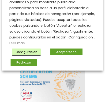
analíticos y para mostrarte publicidad
personalizada en base a un perfil elaborado a
partir de tus hábitos de navegación (por ejemplo,
páginas visitadas). Puedes aceptar todas las
Noticia
cookies pulsando el botón “Aceptar” o rechazar
Joint Statement on Ivanti
su uso clicando el botón “Rechazar”. Igualmente,
Connect Secure and Ivanti
puedes configurarlas en el botón "Configuración".
Policy Secure Vulnerabilities
Leer más
06 Feb 2024
Configuración
Aceptar todo
Rechazar