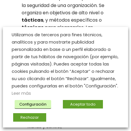
la seguridad de una organización. Se
organiza en objetivos de alto nivel o
tácticas
, y métodos específicos o
técnicas
para alcanzarlos. Las
tácticas
se dividen en:
Utilizamos de terceros para fines técnicos,
analíticos y para mostrarte publicidad
Reconocimiento,
personalizada en base a un perfil elaborado a
Desarrollo de recursos,
partir de tus hábitos de navegación (por ejemplo,
Acceso inicial,
páginas visitadas). Puedes aceptar todas las
Ejecución,
cookies pulsando el botón “Aceptar” o rechazar
Persistencia,
su uso clicando el botón “Rechazar”. Igualmente,
Escalada de privilegios,
puedes configurarlas en el botón "Configuración".
Defensa Evasión,
Leer más
Acceso a credenciales,
Configuración
Aceptar todo
Descubrimiento,
Movimiento lateral,
Rechazar
Recolección,
Mando y control,