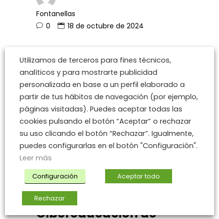
Fontanellas
0
18 de octubre de 2024
Utilizamos de terceros para fines técnicos,
analíticos y para mostrarte publicidad
personalizada en base a un perfil elaborado a
partir de tus hábitos de navegación (por ejemplo,
páginas visitadas). Puedes aceptar todas las
cookies pulsando el botón “Aceptar” o rechazar
su uso clicando el botón “Rechazar”. Igualmente,
puedes configurarlas en el botón "Configuración".
Leer más
Configuración
Aceptar todo
<
ENISA European Union Agency for
Cybersecurity
,
Temas de actualidad
/>
Plataforma de
Rechazar
Cibereducación de