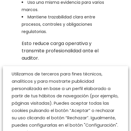
Usa una misma evidencia para varios
marcos.
Mantiene trazabilidad clara entre
procesos, controles y obligaciones
regulatorias.
Esto reduce carga operativa y
transmite profesionalidad ante el
auditor.
4.4
Dirección implicada, no
Utilizamos de terceros para fines técnicos,
solo informada
analíticos y para mostrarte publicidad
NIS2 marca un cambio cultural
personalizada en base a un perfil elaborado a
importante: la seguridad deja de ser
partir de tus hábitos de navegación (por ejemplo,
exclusivamente técnica.
páginas visitadas). Puedes aceptar todas las
En auditoría cada vez se espera ver:
cookies pulsando el botón “Aceptar” o rechazar
su uso clicando el botón “Rechazar”. Igualmente,
Decisiones formales documentadas.
puedes configurarlas en el botón "Configuración".
Seguimiento de riesgos por parte de