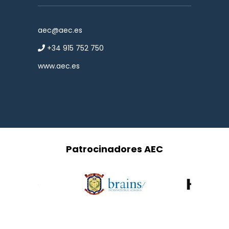
aec@aec.es
+34 915 752 750
www.aec.es
Patrocinadores AEC