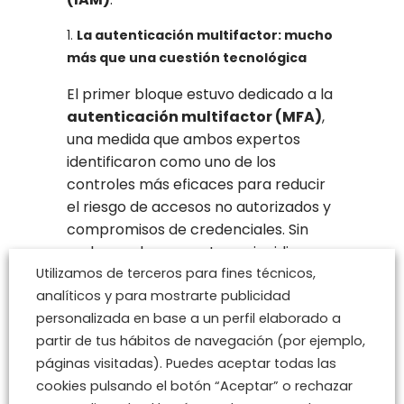
La autenticación multifactor: mucho
más que una cuestión tecnológica
El primer bloque estuvo dedicado a la
autenticación multifactor (MFA)
,
una medida que ambos expertos
identificaron como uno de los
controles más eficaces para reducir
el riesgo de accesos no autorizados y
compromisos de credenciales. Sin
embargo, los ponentes coincidieron
en que el desafío de implantar MFA
Utilizamos de terceros para fines técnicos,
ya no es tecnológico, sino
analíticos y para mostrarte publicidad
principalmente organizativo y
personalizada en base a un perfil elaborado a
regulatorio.
partir de tus hábitos de navegación (por ejemplo,
páginas visitadas). Puedes aceptar todas las
José Antonio Sánchez explicó que
cookies pulsando el botón “Aceptar” o rechazar
actualmente existen múltiples