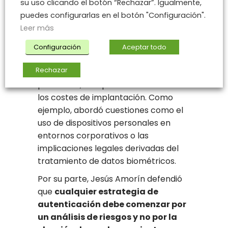
su uso clicando el botón “Rechazar”. Igualmente,
mecanismos de autenticación
puedes configurarlas en el botón "Configuración".
robusta (desde aplicaciones de
Leer más
autenticación y
tokens
físicos hasta
sistemas biométricos), aunque su
Configuración
Aceptar todo
despliegue suele encontrarse con
Rechazar
obstáculos relacionados con la
privacidad, la experiencia de usuario o
los costes de implantación. Como
ejemplo, abordó cuestiones como el
uso de dispositivos personales en
entornos corporativos o las
implicaciones legales derivadas del
tratamiento de datos biométricos.
Por su parte, Jesús Amorín defendió
que
cualquier estrategia de
autenticación debe comenzar por
un análisis de riesgos y no por la