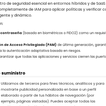
tro de seguridad esencial en entornos híbridos y de SaaS
pletamente de IAM para aplicar políticas y verificar co
igente y dinámico.
n:
n contraseña
(basada en biométricos o FIDO2) como un requisit
ón de Acceso Privilegiado (PAM)
de última generación, garanti
a la autenticación adaptativa basada en riesgos.
rantizar que todas las aplicaciones y servicios cierren las puer
de suministro
como el proveedor más débil que tenga acceso al ecosiste
Utilizamos de terceros para fines técnicos, analíticos y para
endo en volumen e impacto.
mostrarte publicidad personalizada en base a un perfil
elaborado a partir de tus hábitos de navegación (por
idad de la cadena de suministro es una de las novedades
ejemplo, páginas visitadas). Puedes aceptar todas las
ligados, impone a la entidad esencial o importante la obli