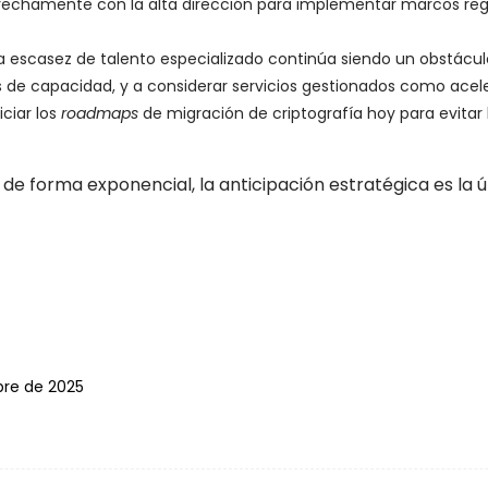
echamente con la alta dirección para implementar marcos regul
a escasez de talento especializado continúa siendo un obstáculo,
s de capacidad, y a considerar servicios gestionados como acel
iciar los
roadmaps
de migración de criptografía hoy para evitar l
 forma exponencial, la anticipación estratégica es la úni
bre de 2025