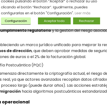
cookies pulsando el botón “Aceptar” o rechazar su uso
a de seguridad requiere la realización de
evaluaciones c
clicando el botón “Rechazar”. Igualmente, puedes
configurarlas en el botón "Configuración".
Leer más
 y criptografía avanzada
Configuración
Aceptar todo
Rechazar
cumplimiento regulatorio
y la gestión del riesgo asocia
ableciendo un marco jurídico unificado para mejorar la resi
nos de dirección
, que deben aprobar medidas de seguri
ones de euros o el 2% de la facturación global.
afía Postcuántica (PQC)
menaza directamente la criptografía actual, el riesgo d
s real, ya que actores avanzados recopilan datos cifrados 
n proceso largo (puede durar años). Las acciones estraté
migración
hacia algoritmos postcuánticos estandarizad
a operacional