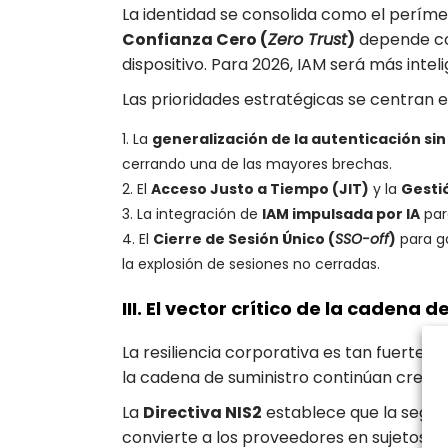
La identidad se consolida como el períme
Confianza Cero (
Zero Trust
)
depende com
dispositivo. Para 2026, IAM será más intel
Las prioridades estratégicas se centran e
La
generalización de la autenticación si
cerrando una de las mayores brechas.
El
Acceso Justo a Tiempo (JIT)
y la
Gesti
La integración de
IAM impulsada por IA
par
El
Cierre de Sesión Único (
SSO-off
)
para ga
la explosión de sesiones no cerradas.
III. El vector crítico de la cadena 
La resiliencia corporativa es tan fuerte 
la cadena de suministro continúan creci
La
Directiva NIS2
establece que la segur
convierte a los proveedores en sujetos ob