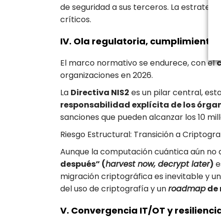
de seguridad a sus terceros. La estrategi
críticos.
IV. Ola regulatoria, cumplimiento
El marco normativo se endurece, con el
organizaciones en 2026.
La
Directiva NIS2
es un pilar central, est
responsabilidad explícita de los órga
sanciones que pueden alcanzar los 10 mill
Riesgo Estructural: Transición a Criptogr
Aunque la computación cuántica aún no a
después” (
harvest now, decrypt later
)
e
migración criptográfica es inevitable y u
del uso de criptografía y un
roadmap
de 
V. Convergencia IT/OT y resilienci