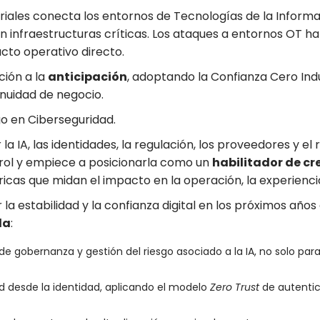
striales conecta los entornos de Tecnologías de la Inform
en infraestructuras críticas. Los ataques a entornos OT 
cto operativo directo.
ción a la
anticipación
, adoptando la Confianza Cero Indus
tinuidad de negocio.
go en Ciberseguridad.
 IA, las identidades, la regulación, los proveedores y el 
trol y empiece a posicionarla como un
habilitador de cr
ricas que midan el impacto en la operación, la experiencia 
la estabilidad y la confianza digital en los próximos año
da
:
e gobernanza y gestión del riesgo asociado a la IA, no solo para 
ad desde la identidad, aplicando el modelo
Zero Trust
de autentic