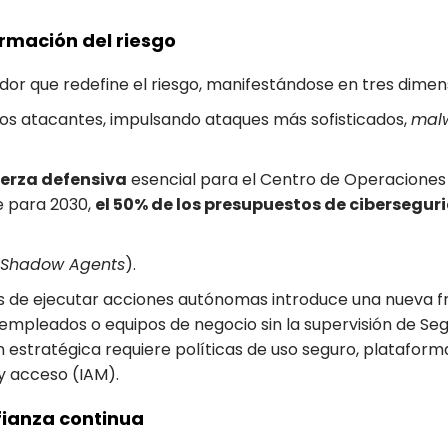
formación del riesgo
izador que redefine el riesgo, manifestándose en tres dimen
 los atacantes, impulsando ataques más sofisticados,
mal
uerza defensiva
esencial para el Centro de Operaciones
e para 2030,
el 50% de los presupuestos de cibersegur
Shadow Agents
).
s de ejecutar acciones autónomas introduce una nueva fr
mpleados o equipos de negocio sin la supervisión de Segu
n estratégica requiere políticas de uso seguro, platafo
 y acceso (IAM).
nfianza continua