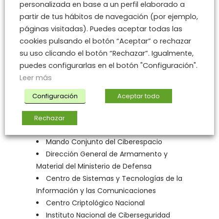
ciberseguridad en España son [5]:
personalizada en base a un perfil elaborado a
partir de tus hábitos de navegación (por ejemplo,
Secretaría de Estado de Seguridad
páginas visitadas). Puedes aceptar todas las
Secretaría de Estado de Digitalización e
cookies pulsando el botón “Aceptar” o rechazar
Inteligencia Artificial
su uso clicando el botón “Rechazar”. Igualmente,
Secretaría General de Administración
puedes configurarlas en el botón "Configuración".
Digital
Leer más
Consejo Nacional de Ciberseguridad
(cuya composición está en el gráfico
Configuración
Aceptar todo
superior)
Departamento de Seguridad Nacional
Rechazar
Foro Nacional de Ciberseguridad
Mando Conjunto del Ciberespacio
Dirección General de Armamento y
Material del Ministerio de Defensa
Centro de Sistemas y Tecnologías de la
Información y las Comunicaciones
Centro Criptológico Nacional
Instituto Nacional de Ciberseguridad