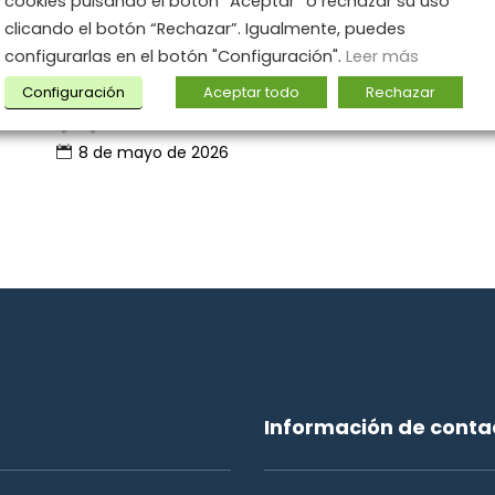
cookies pulsando el botón “Aceptar” o rechazar su uso
Hoy, un fallo en los sistemas no solo implica
clicando el botón “Rechazar”. Igualmente, puedes
una pérdida de datos; implica un
configurarlas en el botón "Configuración".
Leer más
Configuración
Aceptar todo
Rechazar
Por
Blog AEC Govertis
8 de mayo de 2026
Información de conta