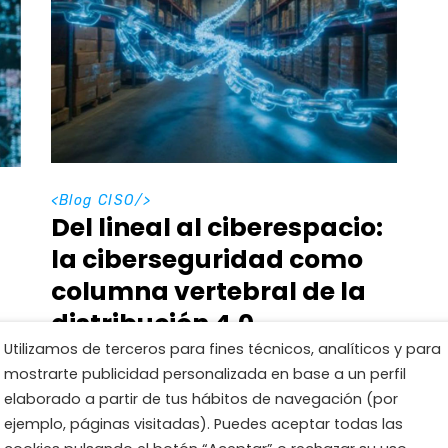
<
Blog CISO
/>
Del lineal al ciberespacio:
la ciberseguridad como
columna vertebral de la
distribución 4.0
Utilizamos de terceros para fines técnicos, analíticos y para
En el entorno sanitario actual, la tecnología
mostrarte publicidad personalizada en base a un perfil
ha dejado de ser un mero soporte
elaborado a partir de tus hábitos de navegación (por
administrativo para convertirse en el
ejemplo, páginas visitadas). Puedes aceptar todas las
sistema nervioso de la atención médica.