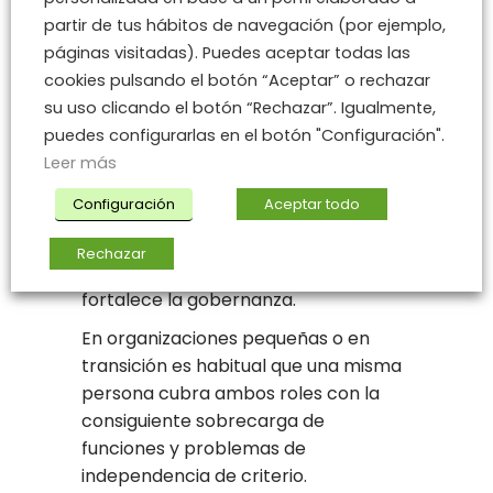
maduras, ambos roles suelen estar
partir de tus hábitos de navegación (por ejemplo,
claramente separados, el CISO
páginas visitadas). Puedes aceptar todas las
reporta sobre riesgos y capacidades
cookies pulsando el botón “Aceptar” o rechazar
técnicas y el Responsable GRC NIS2
su uso clicando el botón “Rechazar”. Igualmente,
reporta sobre cumplimiento, brechas
puedes configurarlas en el botón "Configuración".
regulatorias y exposición legal.
Leer más
Ambos colaboran estrechamente
Configuración
Aceptar todo
para alinear seguridad real y
cumplimiento demostrable
Rechazar
reduciendo conflictos de interés y
fortalece la gobernanza.
En organizaciones pequeñas o en
transición es habitual que una misma
persona cubra ambos roles con la
consiguiente sobrecarga de
funciones y problemas de
independencia de criterio.