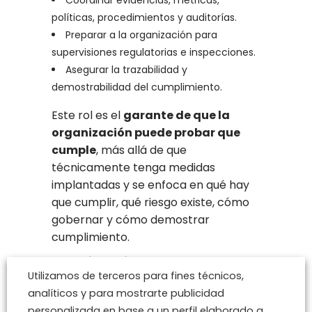
Coordinar evidencias, métricas,
políticas, procedimientos y auditorías.
Preparar a la organización para
supervisiones regulatorias e inspecciones.
Asegurar la trazabilidad y
demostrabilidad del cumplimiento.
Este rol es el
garante de que la
organización puede probar que
cumple
, más allá de que
técnicamente tenga medidas
implantadas y se enfoca en qué hay
que cumplir, qué riesgo existe, cómo
gobernar y cómo demostrar
cumplimiento.
Trabajo conjunto y
Utilizamos de terceros para fines técnicos,
complementario
analíticos y para mostrarte publicidad
En organizaciones grandes y
personalizada en base a un perfil elaborado a