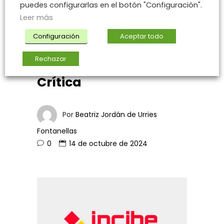
temprana: Múltiples
puedes configurarlas en el botón "Configuración".
vulnerabilidades en
Leer más
Virtual Tape
Configuración
Aceptar todo
Repository de HPE.
Rechazar
Importancia 5 –
Crítica
Por
Beatriz Jordán de Urries
Fontanellas
0
14 de octubre de 2024